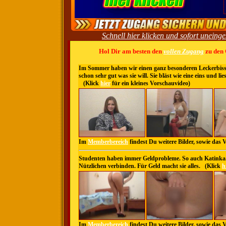
Schnell hier klicken und sofort unein
Hol Dir am besten den
vollen Zugang
zu den G
Im Sommer haben wir einen ganz besonderen Leckerbissen 
schon sehr gut was sie will. Sie bläst wie eine eins und 
(Klick
hier
für ein kleines Vorschauvideo)
Im
Memberbereich
findest Du weitere Bilder, sowie das 
Studenten haben immer Geldprobleme. So auch Katinka. 
Nützlichen verbinden. Für Geld macht sie alles. (Klick
h
Im
Memberbereich
findest Du weitere Bilder, sowie das