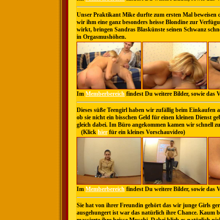
Unser Praktikant Mike durfte zum ersten Mal beweisen 
wir ihm eine ganz besonders heisse Blondine zur Verfüg
wirkt, bringen Sandras Blaskünste seinen Schwanz schnel
in Orgasmushöhen.
Im
Memberbereich
findest Du weitere Bilder, sowie das
Dieses süße Teengirl haben wir zufällig beim Einkaufen a
ob sie nicht ein bisschen Geld für einen kleinen Dienst g
gleich dabei. Im Büro angekommen kamen wir schnell zur 
(Klick
hier
für ein kleines Vorschauvideo)
Im
Memberbereich
findest Du weitere Bilder, sowie das 
Sie hat von ihrer Freundin gehört das wir junge Girls ge
ausgehungert ist war das natürlich ihre Chance. Kaum b